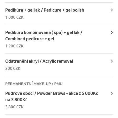
Pedikúra + gel lak / Pedicure + gel polish
1 000 CZK
Pedikúra kombinovaná ( spa) + gel lak /
Combined pedicure + gel
1 200 CZK
Odstranění akryl / Acrylic removal
200 CZK
PERMANENTNÍ MAKE-UP / PMU
Pudrové obočí / Powder Brows - akce z 5 000Kč
na 3 800Kč
3 800 CZK