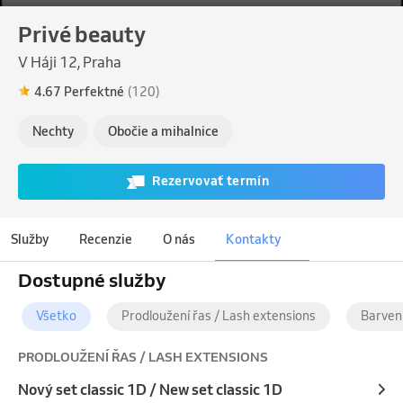
Privé beauty
V Háji 12, Praha
4.67 Perfektné
(120)
Nechty
Obočie a mihalnice
Rezervovať termín
Služby
Recenzie
O nás
Kontakty
Dostupné služby
Všetko
Prodloužení řas / Lash extensions
Barvení
PRODLOUŽENÍ ŘAS / LASH EXTENSIONS
Nový set classic 1D / New set classic 1D