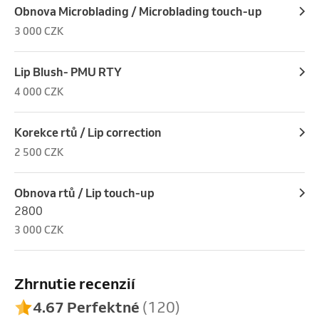
Obnova Microblading / Microblading touch-up
3 000 CZK
Lip Blush- PMU RTY
4 000 CZK
Korekce rtů / Lip correction
2 500 CZK
Obnova rtů / Lip touch-up
2800
3 000 CZK
Zhrnutie recenzií
4.67 Perfektné
(120)