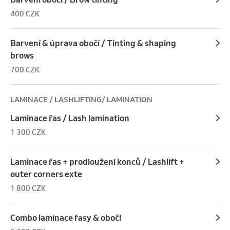
400 CZK
Barvení & úprava obočí / Tinting & shaping
brows
700 CZK
LAMINACE / LASHLIFTING/ LAMINATION
Laminace řas / Lash lamination
1 300 CZK
Laminace řas + prodloužení konců / Lashlift +
outer corners exte
1 800 CZK
Combo laminace řasy & obočí