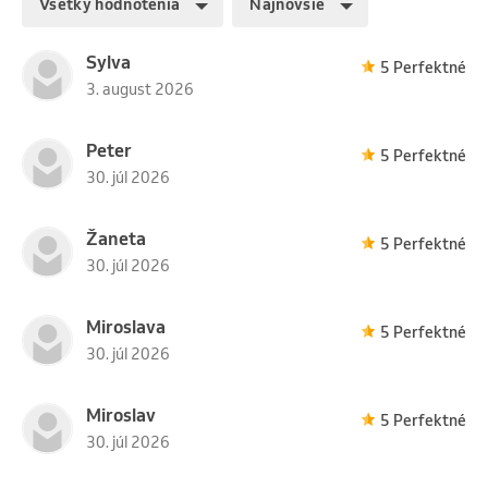
Všetky hodnotenia
Najnovšie
110 minut
Uplatniť na 1 službu.
Sylva
5 Perfektné
3. august 2026
Peter
10 vstupů
5 Perfektné
30. júl 2026
11 000 CZK
Spirální stabilizace -
Žaneta
5 Perfektné
10 x 55 minut
30. júl 2026
Uplatniť na 1 službu.
Miroslava
5 Perfektné
30. júl 2026
5 vstupů
Miroslav
5 Perfektné
30. júl 2026
3 750 CZK
Spirální stabilizace - 5
x 30 minut