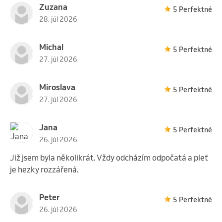
Zuzana
5 Perfektné
Uplatniť na 1 službu.
28. júl 2026
Michal
5 Perfektné
10 vstupů
27. júl 2026
7 000 CZK
Miroslava
Spirální stabilizace -
5 Perfektné
27. júl 2026
10 x 30 minut
Uplatniť na 1 službu.
Jana
5 Perfektné
26. júl 2026
Již jsem byla několikrát. Vždy odcházím odpočatá a pleť
1 vstup
je hezky rozzářená.
1 900 CZK
Dárkový poukaz -
Peter
5 Perfektné
masáž 85 minut
26. júl 2026
Uplatniť na 9 služieb.