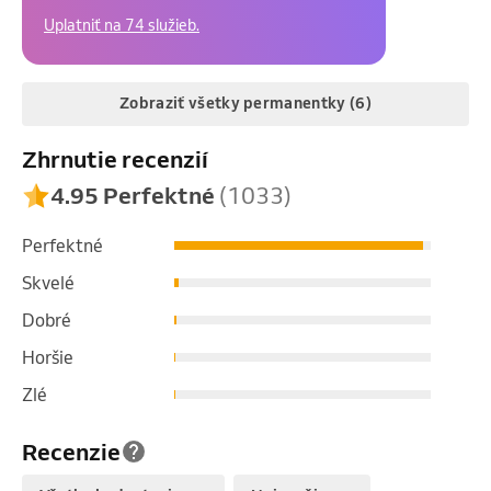
Uplatniť na 74 služieb.
Zobraziť všetky permanentky (6)
Zhrnutie recenzií
5 vstupů
4.95 Perfektné
(1033)
6 000 CZK
Spirální stabilizace - 5
Perfektné
x 55 minut
Skvelé
Uplatniť na 1 službu.
Dobré
Horšie
Zlé
10 vstupů
Recenzie
23 000 CZK
Manuální
lymfodrenáž 10 x