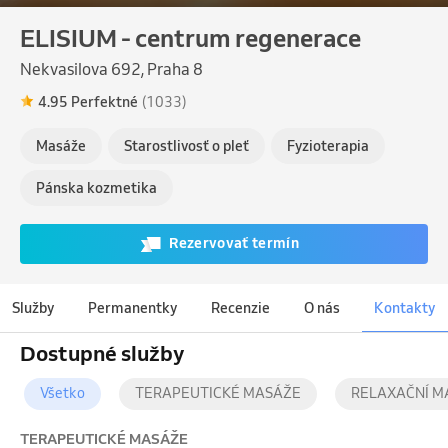
ELISIUM - centrum regenerace
Nekvasilova 692, Praha 8
4.95 Perfektné
(1033)
Masáže
Starostlivosť o pleť
Fyzioterapia
Pánska kozmetika
Rezervovať termín
Služby
Permanentky
Recenzie
O nás
Kontakty
Dostupné služby
Všetko
TERAPEUTICKÉ MASÁŽE
RELAXAČNÍ M
TERAPEUTICKÉ MASÁŽE