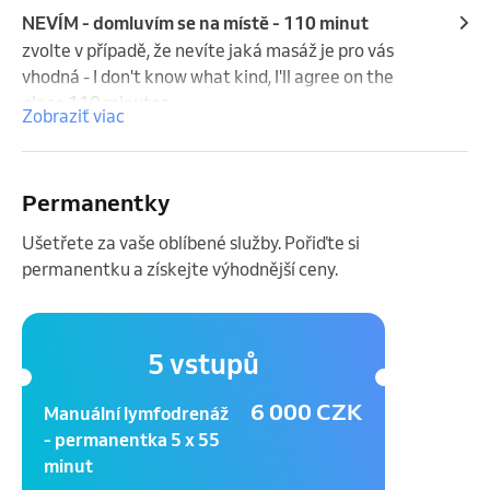
NEVÍM - domluvím se na místě - 110 minut
zvolte v případě, že nevíte jaká masáž je pro vás 
vhodná - I don't know what kind, I'll agree on the 
place 110 minutes
Zobraziť viac
Permanentky
Ušetřete za vaše oblíbené služby. Pořiďte si
permanentku a získejte výhodnější ceny.
5 vstupů
6 000 CZK
Manuální lymfodrenáž
- permanentka 5 x 55
minut