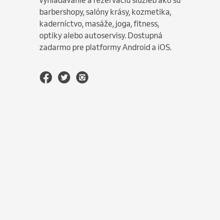
vyhľadávanie a rezerváciu služieb ako sú
barbershopy, salóny krásy, kozmetika,
kaderníctvo, masáže, joga, fitness,
optiky alebo autoservisy. Dostupná
zadarmo pre platformy Android a iOS.