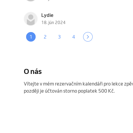
Lydie
18. jún 2024
1
2
3
4
O nás
Vítejte v mém rezervačním kalendáři pro lekce zpěv
později je účtován storno poplatek 500 Kč. 