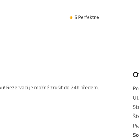
5 Perfektné
O
u! Rezervaci je možné zrušit do 24h předem, 
p
u
s
š
p
s