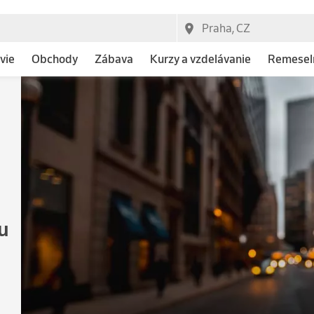
vie
Obchody
Zábava
Kurzy a vzdelávanie
Remeseln
u