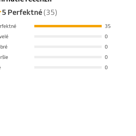
5 Perfektné
(35)
rfektné
35
velé
0
bré
0
ršie
0
é
0