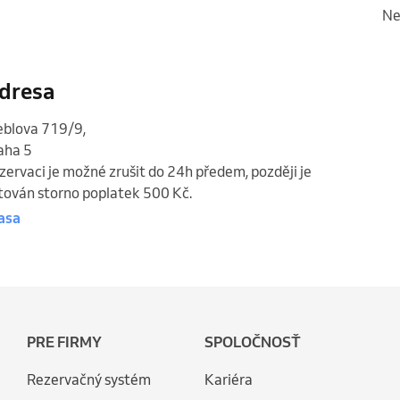
n
dresa
eblova 719/9
,
aha 5
zervaci je možné zrušit do 24h předem, později je
tován storno poplatek 500 Kč.
asa
PRE FIRMY
SPOLOČNOSŤ
Rezervačný systém
Kariéra