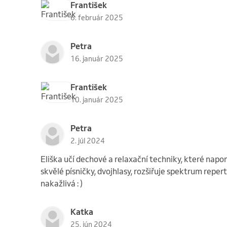
František
6. február 2025
Petra
16. január 2025
František
10. január 2025
Petra
2. júl 2024
Eliška učí dechové a relaxační techniky, které na
skvělé písničky, dvojhlasy, rozšiřuje spektrum reper
nakažlivá : )
Katka
25. jún 2024