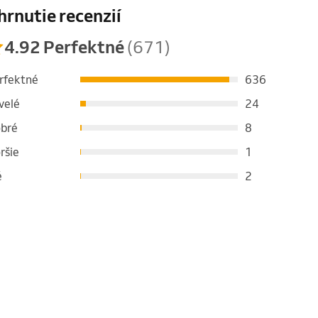
hrnutie recenzií
4.92 Perfektné
(671)
rfektné
636
velé
24
bré
8
ršie
1
é
2