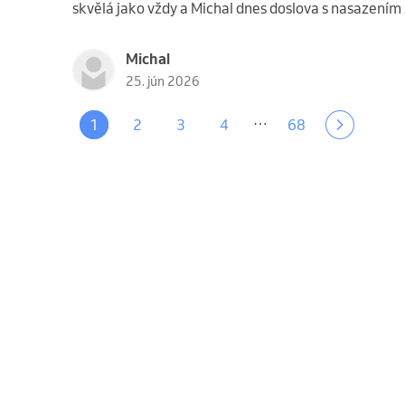
skvělá jako vždy a Michal dnes doslova s nasazením 
Michal
25. jún 2026
…
1
2
3
4
68