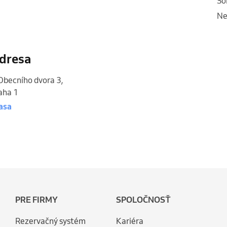
s
n
dresa
Obecního dvora 3
,
aha 1
asa
PRE FIRMY
SPOLOČNOSŤ
Rezervačný systém
Kariéra