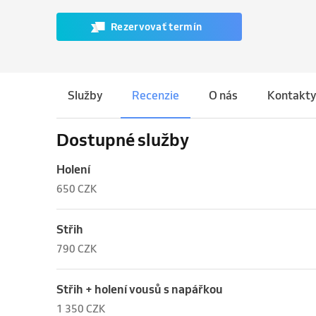
Rezervovať termín
Služby
Recenzie
O nás
Kontakty
Dostupné služby
Holení
650 CZK
Střih
790 CZK
Střih + holení vousů s napářkou
1 350 CZK