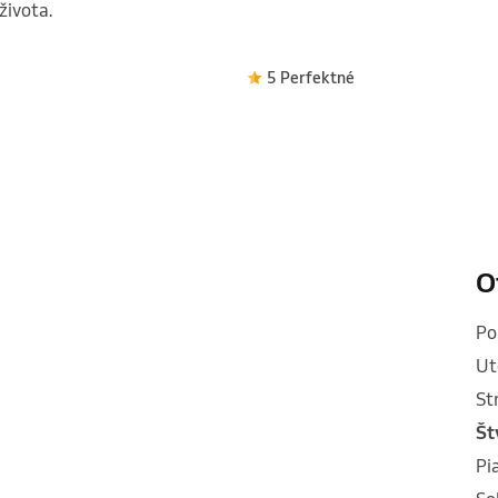
života.
5 Perfektné
O
p
u
s
š
p