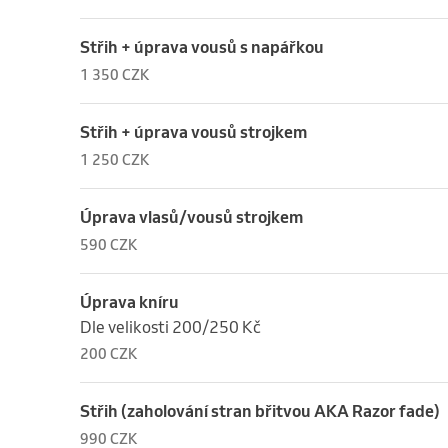
Střih + úprava vousů s napářkou
1 350 CZK
Střih + úprava vousů strojkem
1 250 CZK
Úprava vlasů/vousů strojkem
590 CZK
Úprava kníru
Dle velikosti 200/250 Kč
200 CZK
Střih (zaholování stran břitvou AKA Razor fade)
990 CZK