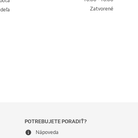
obota
Zatvorené
edeľa
POTREBUJETE PORADIŤ?
Nápoveda