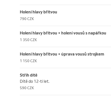
Holení hlavy břitvou
790 CZK
Holení hlavy břitvou + holení vousů s napářkou
1 350 CZK
Holení hlavy břitvou + úprava vousů strojkem
1 150 CZK
Střih dítě
Dítě do 12-ti let.
590 CZK