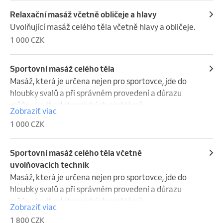
Relaxační masáž včetně obličeje a hlavy
Uvolňující masáž celého těla včetně hlavy a obličeje.
1 000 CZK
Sportovní masáž celého těla
Masáž, která je určena nejen pro sportovce, jde do 
hloubky svalů a při správném provedení a důrazu 
může ulevit od chronických problémů.
Zobraziť viac
1 000 CZK
Sportovní masáž celého těla včetně
uvolňovacích technik
Masáž, která je určena nejen pro sportovce, jde do 
hloubky svalů a při správném provedení a důrazu 
může ulevit od chronických problémů.

Zobraziť viac
Uvolňovací techniky jsou soubor hmatů/chvatů pro 
1 800 CZK