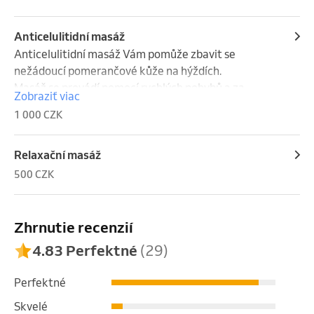
uvolnění krční páteře, posunutých žeber apod
Anticelulitidní masáž
Anticelulitidní masáž Vám pomůže zbavit se 
nežádoucí pomerančové kůže na hýždích.

Masáž se provádí pomocí rychlých pohybů a za 
Zobraziť viac
použití skořicové masážní emulze.

1 000 CZK
Masáž obsahuje závěrečný zábal
Relaxační masáž
500 CZK
Zhrnutie recenzií
4.83 Perfektné
(29)
Perfektné
Skvelé