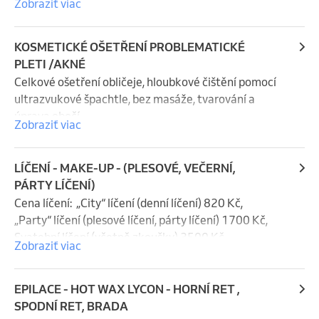
Zobraziť viac
2200 Kč.
KOSMETICKÉ OŠETŘENÍ PROBLEMATICKÉ
PLETI /AKNÉ
Celkové ošetření obličeje, hloubkové čištění pomocí 
ultrazvukové špachtle, bez masáže, tvarování a 
úprava obočí. 

Zobraziť viac
Cena kosmetického ošetření je  v rozmezí  1490  Kč - 
1590 Kč.
LÍČENÍ - MAKE-UP - (PLESOVÉ, VEČERNÍ,
PÁRTY LÍČENÍ)
Cena líčení:  „City“ líčení (denní líčení) 820 Kč,  
„Party“ líčení (plesové líčení, párty líčení) 1700 Kč,  
Svatební líčení (včetně zkoušky) 3500 Kč.
Zobraziť viac
EPILACE - HOT WAX LYCON - HORNÍ RET ,
SPODNÍ RET, BRADA