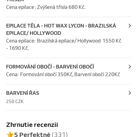
Cena epilace : Zvýšená třísla 680 Kč.
EPILACE TĚLA - HOT WAX LYCON - BRAZILSKÁ
EPILACE/ HOLLYWOOD
Cena epilace:  Brazilská epilace/ Hollywood  1550 Kč 
- 1690 Kč.
FORMOVÁNÍ OBOČÍ - BARVENÍ OBOČÍ
Cena:  Formování obočí 350Kč, Barvení obočí 220Kč
BARVENÍ ŘAS
250 CZK
Zhrnutie recenzií
5 Perfektné
(331)