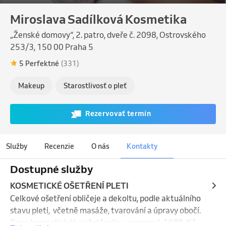
Miroslava Sadílková Kosmetika
„Ženské domovy“, 2. patro, dveře č. 2098, Ostrovského
253/3, 150 00 Praha 5
5 Perfektné
(331)
Makeup
Starostlivosť o pleť
Rezervovať termín
Služby
Recenzie
O nás
Kontakty
Dostupné služby
KOSMETICKÉ OŠETŘENÍ PLETI
Celkové ošetření obličeje a dekoltu, podle aktuálního 
stavu pleti,  včetně masáže, tvarování a úpravy obočí. 

Cena kosmetického ošetření je  v rozmezí  1680  Kč - 