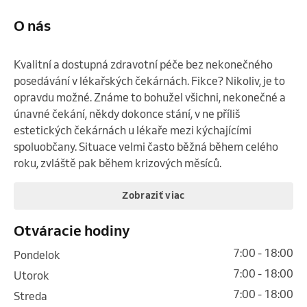
O nás
Kvalitní a dostupná zdravotní péče bez nekonečného 
posedávání v lékařských čekárnách. Fikce? Nikoliv, je to 
opravdu možné. Známe to bohužel všichni, nekonečné a 
únavné čekání, někdy dokonce stání, v ne příliš 
estetických čekárnách u lékaře mezi kýchajícími 
spoluobčany. Situace velmi často běžná během celého 
roku, zvláště pak během krizových měsíců.
Zobraziť viac
Otváracie hodiny
7:00 - 18:00
pondelok
7:00 - 18:00
utorok
7:00 - 18:00
streda