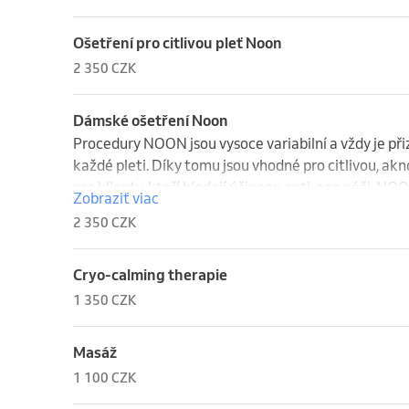
Ošetření pro citlivou pleť Noon
2 350 CZK
Dámské ošetření Noon
Procedury NOON jsou vysoce variabilní a vždy je p
každé pleti. Díky tomu jsou vhodné pro citlivou, akn
pro klienty, kteří hledají účinnou anti-age péči. N
Zobraziť viac
látek s maximální šetrností k pleti.
2 350 CZK
Cryo-calming therapie
1 350 CZK
Masáž
1 100 CZK