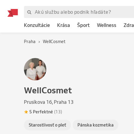
Konzultácie
Krása
Šport
Wellness
Zdra
Praha
WellCosmet
WellCosmet
Prusíkova 16, Praha 13
5 Perfektné
(13)
Starostlivosť o pleť
Pánska kozmetika