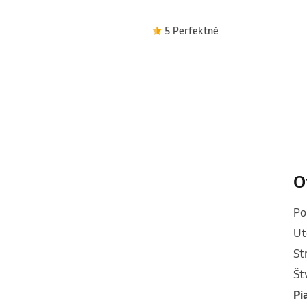
5 Perfektné
O
p
u
s
š
p