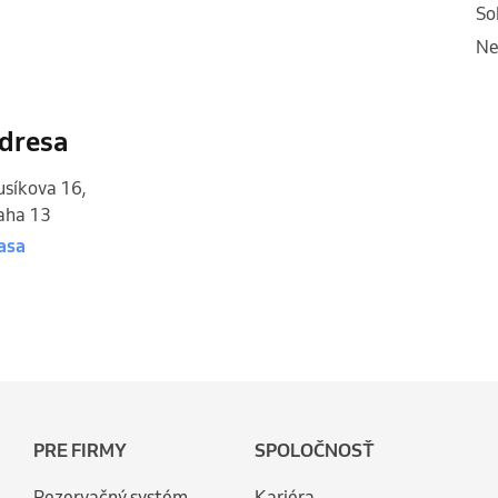
s
n
dresa
usíkova 16
,
aha 13
asa
PRE FIRMY
SPOLOČNOSŤ
Rezervačný systém
Kariéra