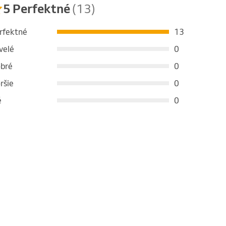
5 Perfektné
(13)
rfektné
13
velé
0
bré
0
ršie
0
é
0