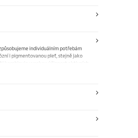
řizpůsobujeme individuálním potřebám 
ózní i pigmentovanou pleť, stejně jako 
OON kombinuje vysokou účinnost aktivních 