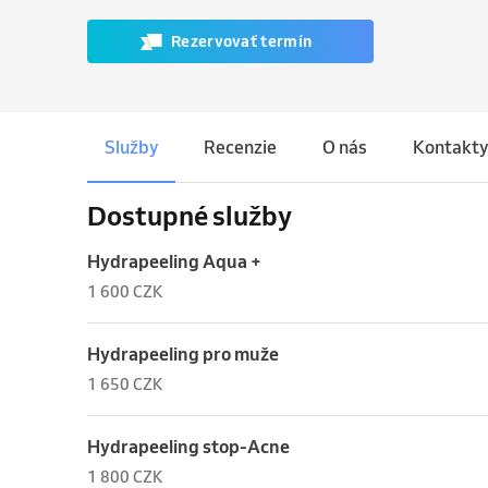
Rezervovať termín
Služby
Recenzie
O nás
Kontakty
Dostupné služby
Hydrapeeling Aqua +
1 600 CZK
Hydrapeeling pro muže
1 650 CZK
Hydrapeeling stop-Acne
1 800 CZK